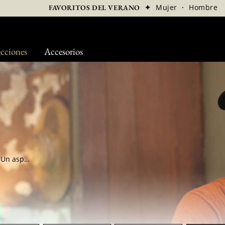
✦
Mujer
·
Hombre
FAVORITOS DEL VERANO
cciones
Accesorios
La gorra visera, ideal para protegerse del sol. Un aspecto clase, o urban wear. Elige el modelo de tus sueños en nuestra selección de gorras viseras clásicas u originales. Descubre modelos únicos y en ediciones limitadas por la mayoría. El mejor está por descubrir en nuestra tienda Bon Clic Bon Genre.