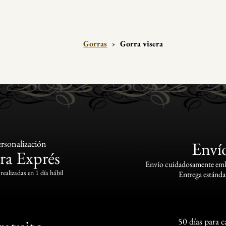
Gorras
›
Gorra visera
rsonalización
Enví
ra Exprés
Envío cuidadosamente emba
realizadas en 1 día hábil
Entrega estándar
50 días para 