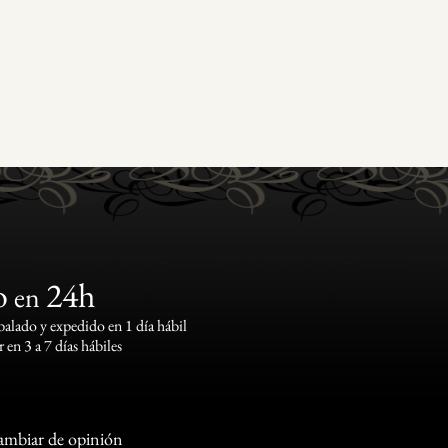
o
24h
en
lado y expedido en 1 día hábil
 en 3 a 7 días hábiles
cambiar de opinión