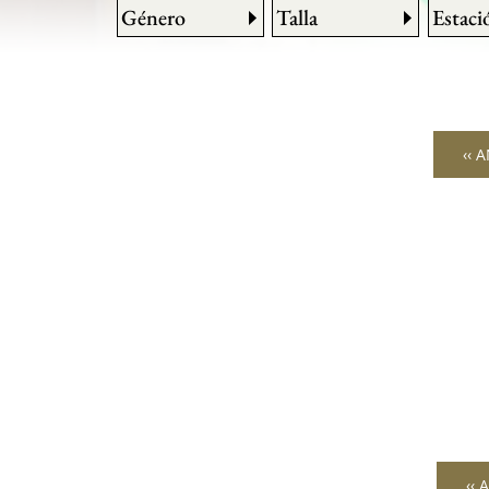
Género
Talla
Estaci
‹‹ 
‹‹