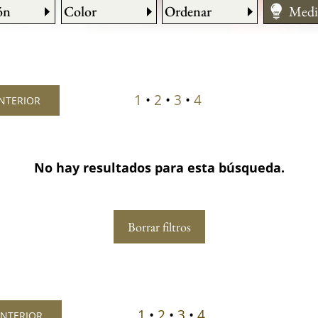
ón
Color
Ordenar
Medir
Mant
1
•
2
•
3
•
4
ANTERIOR
No hay resultados para esta búsqueda.
Borrar filtros
1
•
2
•
3
•
4
 ANTERIOR