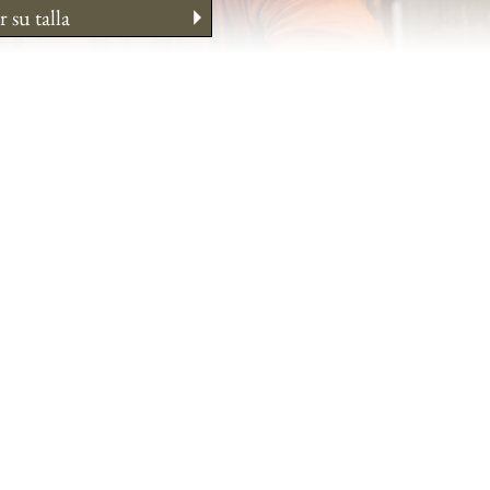
 su talla
enimiento