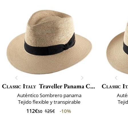
Classic Italy
Traveller Panama Crochet
Classic It
Auténtico Sombrero panama
Auté
Tejido flexible y transpirable
Teji
112€
-10%
125€
50