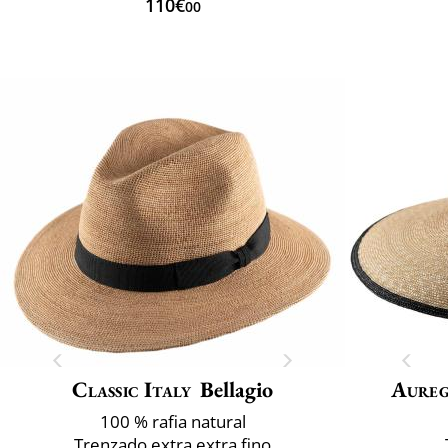
110€
00
Classic Italy
Bellagio
Aure
100 % rafia natural
Trenzado extra extra fino