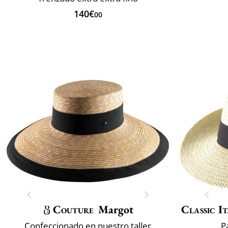
140€
00
Couture
Margot
Classic It
Confeccionado en nuestro taller
P