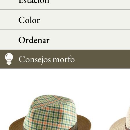
Color
Ordenar
Medir su talla
Cuidado
Cómo llevarlo
Consejos morfo