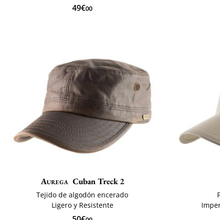
49€
00
Aurega
Cuban Treck 2
Tejido de algodón encerado
Ligero y Resistente
Imper
50€
00