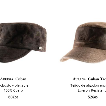
Aurega
Cuban
Aurega
Cuban Tre
obusto y plegable
Tejido de algodón en
100% Cuero
Ligero y Resisten
60€
52€
00
00