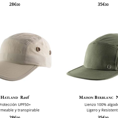
28€
35€
00
00
Hatland
Reef
Maison Berblanc
Protección UPF50+
Lienzo 100% algod
meable y transpirable
Ligero y Resisten
28€
35€
00
00