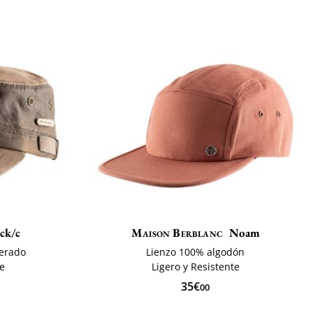
ck/c
Maison Berblanc
Noam
cerado
Lienzo 100% algodón
te
Ligero y Resistente
35€
00