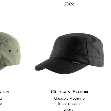
20€
00
Noam
Göttmann
Havanna
ón
Clásico y Moderno
te
Impermeable
60€
00