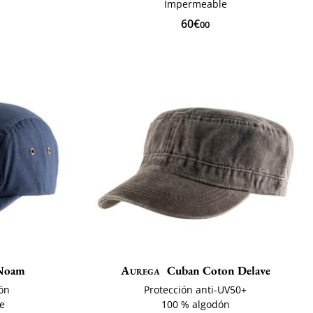
Impermeable
60€
00
Noam
Aurega
Cuban Coton Delave
ón
Protección anti-UV50+
te
100 % algodón