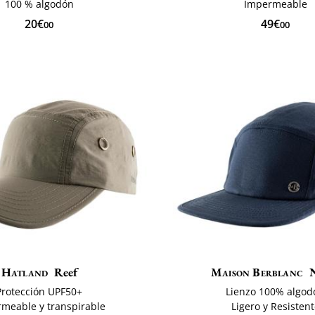
100 % algodón
Impermeable
20€
49€
00
00
Hatland
Reef
Maison Berblanc
Protección UPF50+
Lienzo 100% algod
meable y transpirable
Ligero y Resisten