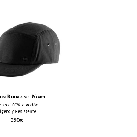
on Berblanc
Noam
ienzo 100% algodón
igero y Resistente
35€
00