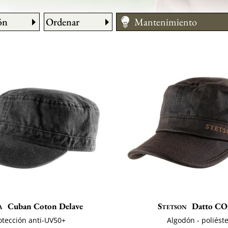
ón
Ordenar
Mantenimiento
Medir su talla
a
Cuban Coton Delave
Stetson
Datto CO
otección anti-UV50+
Algodón - poliést