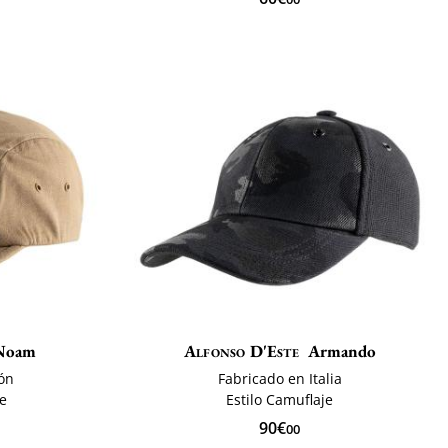
Noam
Alfonso D'Este
Armando
ón
Fabricado en Italia
te
Estilo Camuflaje
90€
00