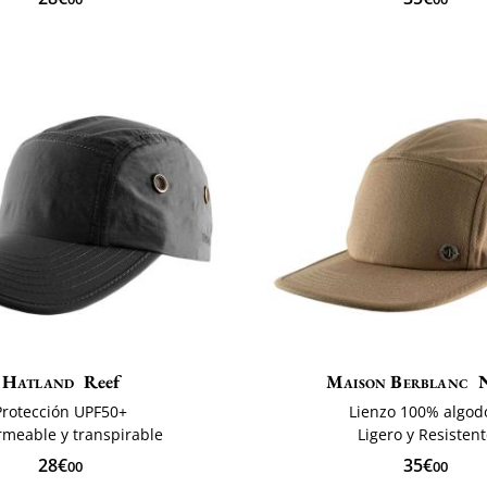
Hatland
Reef
Maison Berblanc
Protección UPF50+
Lienzo 100% algod
meable y transpirable
Ligero y Resisten
28€
35€
00
00