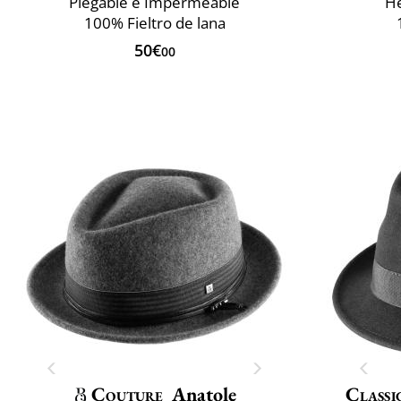
Plegable e Impermeable
He
100% Fieltro de lana
50€
00
Couture
Anatole
Classi