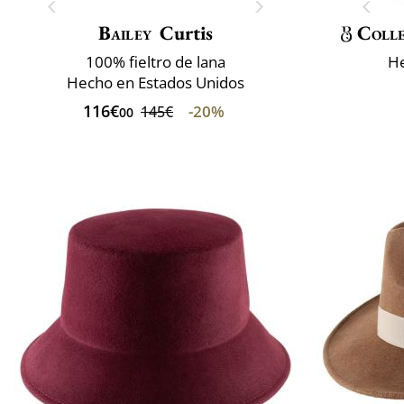
Bailey
Curtis
Colle
100% fieltro de lana
He
Hecho en Estados Unidos
116€
-20%
145€
00