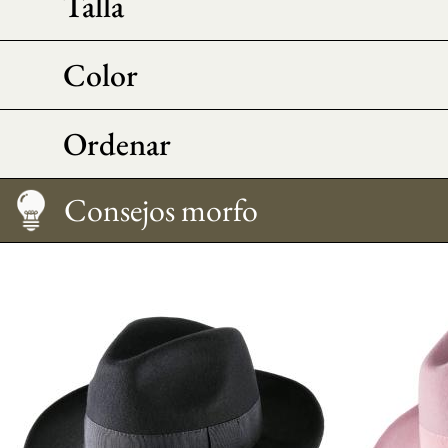
Talla
Color
Ordenar
Cómo llevarlo
Medir su talla
Calidad de fieltro
Consejos morfo