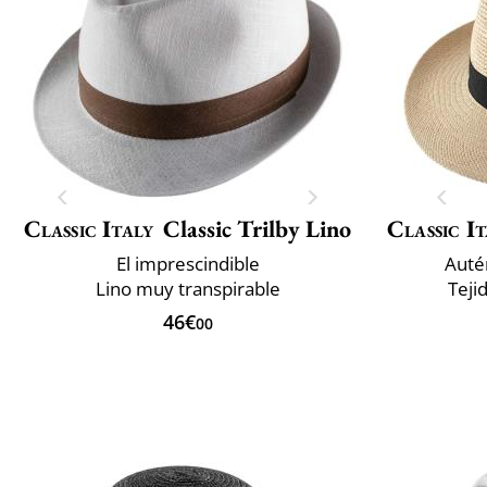
Classic Italy
Classic Trilby Lino
Classic It
El imprescindible
Auté
Lino muy transpirable
Teji
46€
00