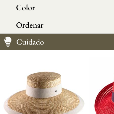
Color
Ordenar
Cómo llevarlo
Consejos morfo
Medir su talla
Cuidado