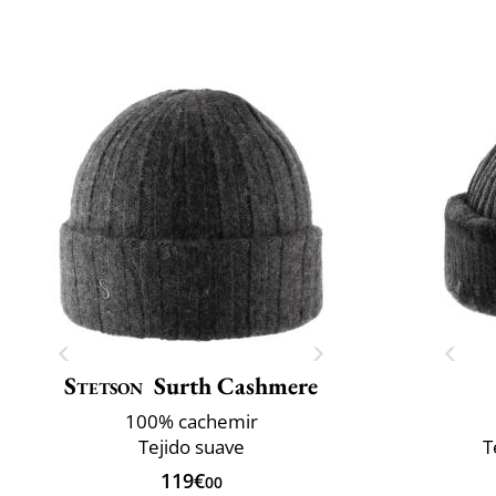
Stetson
Surth Cashmere
100% cachemir
Tejido suave
T
119€
00