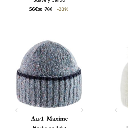
56€
-20%
70€
00
Alp1
Maxime
Hecho en Italia