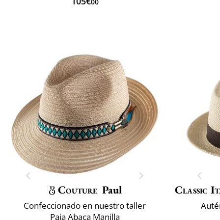
105€
00
Couture
Paul
Classic It
Confeccionado en nuestro taller
Auté
Paja Abaca Manilla