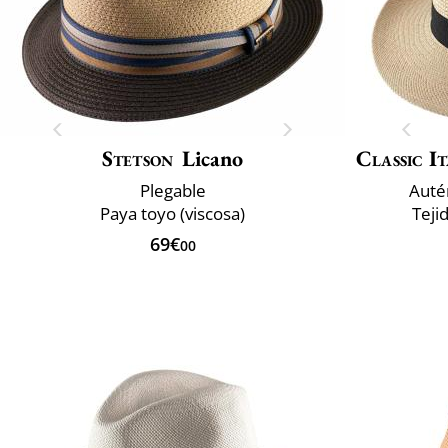
Stetson
Licano
Classic It
Plegable
Auté
Paya toyo (viscosa)
Teji
69€
00