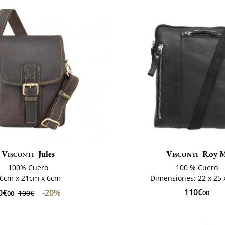
Visconti
Jules
Visconti
Roy 
100% Cuero
100 % Cuero
6cm x 21cm x 6cm
Dimensiones: 22 x 25
110€
0€
-20%
100€
00
00