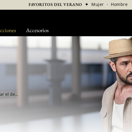
✦
Mujer
·
Hombre
FAVORITOS DEL VERANO
cciones
Accesorios
Asas y bandoleras para correr al metro o cruzar el desierto a lomos de un camello... Y tú, ¿cuál es tu misión hoy? Tienes todas tus herramientas en tu bonito bolso, ¿no?