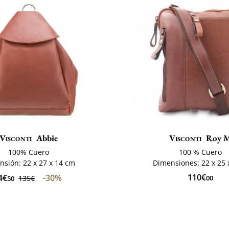
Visconti
Abbie
Visconti
Roy 
100% Cuero
100 % Cuero
sión: 22 x 27 x 14 cm
Dimensiones: 22 x 25
110€
4€
-30%
135€
00
50