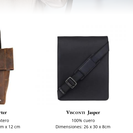
ter
Visconti
Jasper
ntero
100% cuero
cm x 12 cm
Dimensiones: 26 x 30 x 8cm