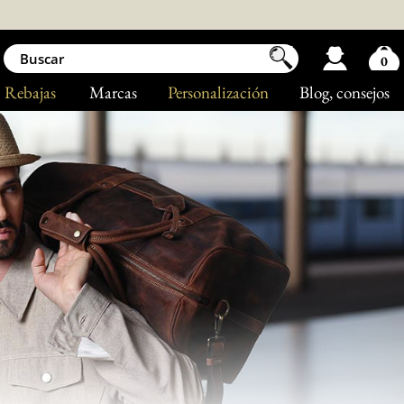
0
Rebajas
Marcas
Personalización
Blog
, consejos