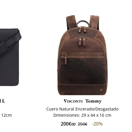
d L
Visconti
Tommy
Cuero Natural Encerado/Desgastado
x 12cm
Dimensiones: 29 x 44 x 16 cm
200€
-20%
250€
00