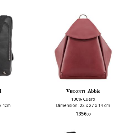
M
Visconti
Abbie
100% Cuero
 x 4cm
Dimensión: 22 x 27 x 14 cm
135€
00