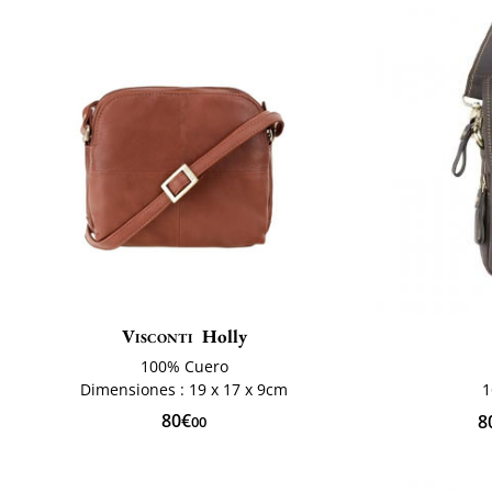
Visconti
Holly
100% Cuero
Dimensiones : 19 x 17 x 9cm
1
80€
8
00