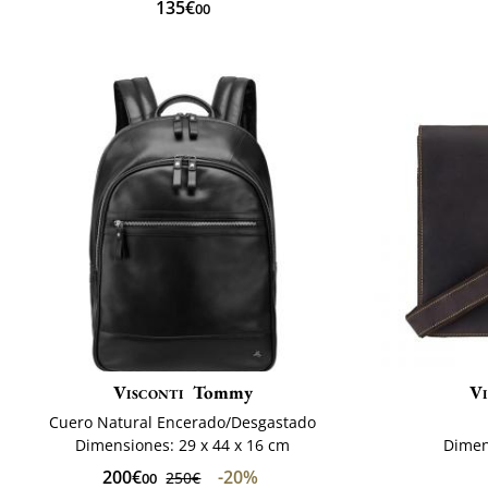
135€
00
Visconti
Tommy
Vi
Cuero Natural Encerado/Desgastado
Dimensiones: 29 x 44 x 16 cm
Dimen
200€
-20%
250€
00