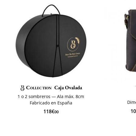
Collection
Caja Ovalada
1 o 2 sombreros — Ala máx. 8cm
Dim
Fabricado en España
1
118€
00