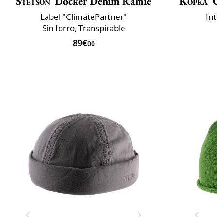
Stetson
Docker Denim Ramie
Kopka
Label "ClimatePartner"
In
Sin forro, Transpirable
89€
00