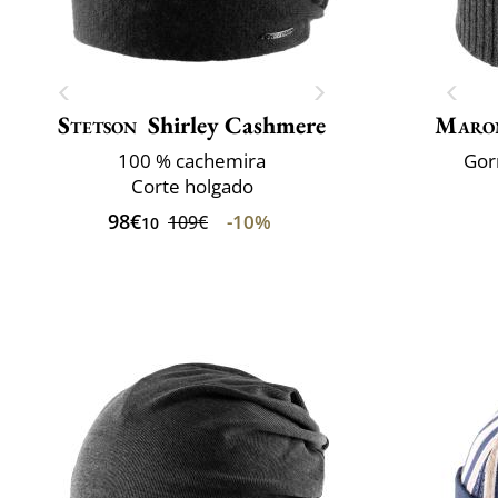
Stetson
Shirley Cashmere
Maro
100 % cachemira
Gor
Corte holgado
98€
-10%
109€
10