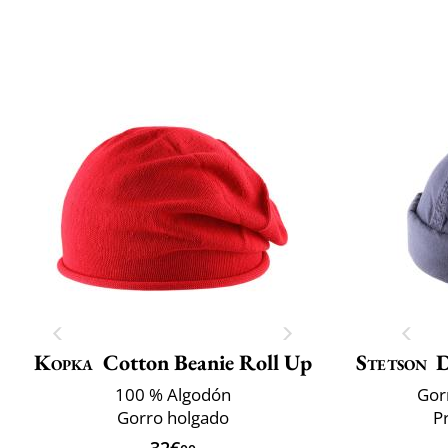
Kopka
Cotton Beanie Roll Up
Stetson
D
100 % Algodón
Gor
Gorro holgado
P
32€