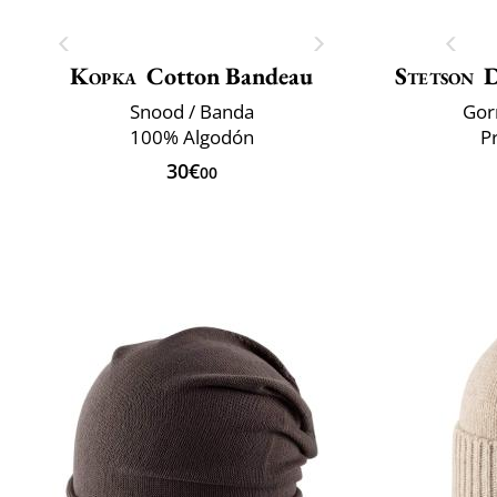
Kopka
Cotton Bandeau
Stetson
D
Snood / Banda
Gor
100% Algodón
P
30€
00