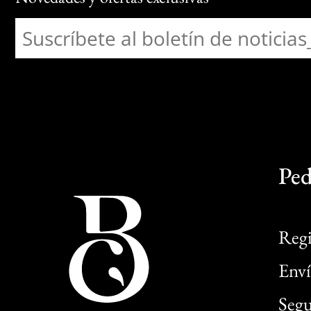
Ped
Regi
Enví
Segu