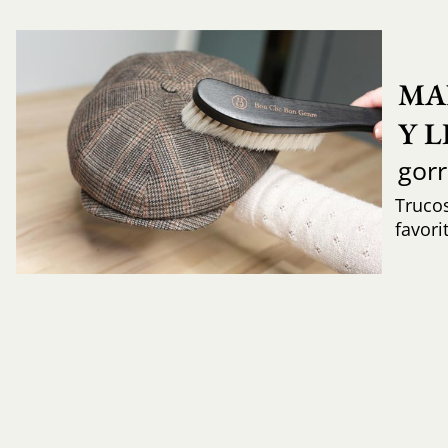
MA
Y 
gor
Trucos
favori