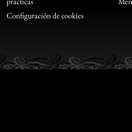
Bon
prácticas
Menc
Gen
Configuración de cookies