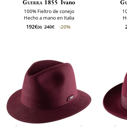
Guerra 1855
Ivano
Gu
100% Fieltro de conejo
10
Hecho a mano en Italia
H
192€
-20%
240€
00