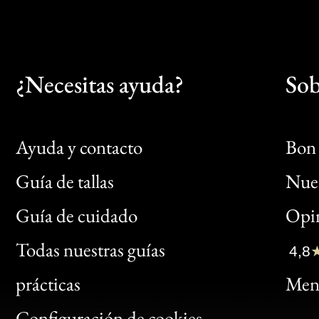
¿Necesitas ayuda?
Sob
Ayuda y contacto
Bon 
Guía de tallas
Nues
Bon
Guía de cuidado
Opin
Clic
Todas nuestras guías
4,8
Bon
prácticas
Menc
Gen
Configuración de cookies