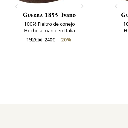
Guerra 1855
Ivano
Gu
100% Fieltro de conejo
10
Hecho a mano en Italia
H
192€
-20%
240€
00