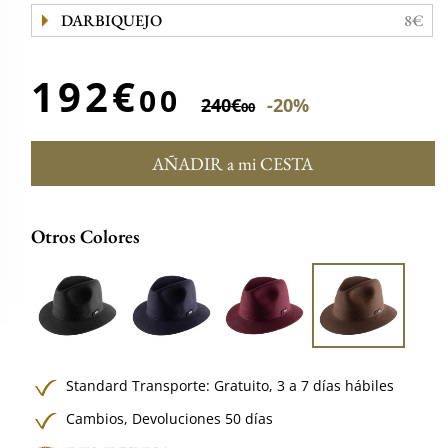
DARBIQUEJO
8€
192€
00
240€
-20%
00
AÑADIR a mi CESTA
Otros Colores
Standard Transporte:
Gratuito,
3 a 7 días hábiles
Cambios, Devoluciones 50 días