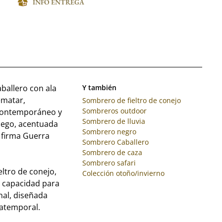
INFO ENTREGA
ballero con ala
Y también
ematar,
Sombrero de fieltro de conejo
Sombreros outdoor
 contemporáneo y
Sombrero de lluvia
juego, acentuada
Sombrero negro
 firma Guerra
Sombrero Caballero
Sombrero de caza
Sombrero safari
ltro de conejo,
Colección otoño/invierno
y capacidad para
nal, diseñada
 atemporal.