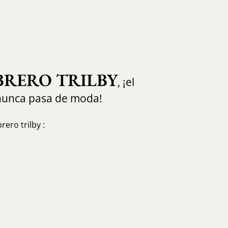
BRERO TRILBY
, ¡el
nunca pasa de moda!
ero trilby :