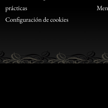
Bon
prácticas
Menc
Gen
Configuración de cookies