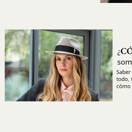
C
¿
som
Saber 
todo,
cómo i