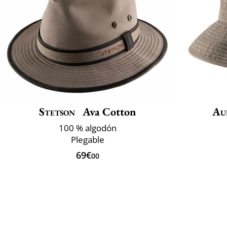
Stetson
Ava Cotton
Au
100 % algodón
Plegable
69€
00