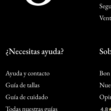
Segu
Vent
¿Necesitas ayuda?
Sob
Ayuda y contacto
Bon 
Guía de tallas
Nues
Bon
Guía de cuidado
Opin
Clic
Todas nuestras guías
4,8