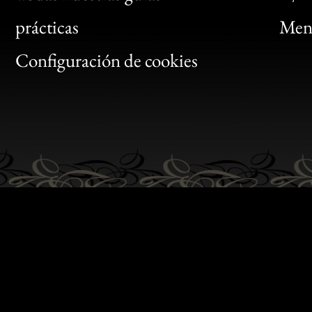
Bon
prácticas
Menc
Gen
Configuración de cookies