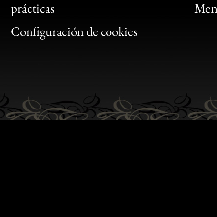
Bon
prácticas
Menc
Gen
Configuración de cookies