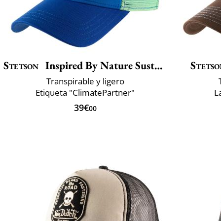
Stetson
Inspired By Nature Sustainable
Stetso
Transpirable y ligero
Etiqueta "ClimatePartner"
L
39€
00