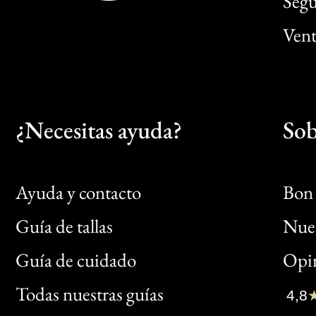
Segu
Vent
¿Necesitas ayuda?
Sob
Ayuda y contacto
Bon 
Guía de tallas
Nues
Bon
Guía de cuidado
Opin
Clic
Todas nuestras guías
4,8