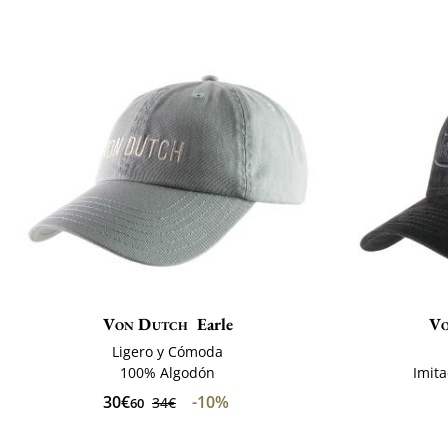
Von Dutch
Earle
V
Ligero y Cómoda
100% Algodón
Imit
30€
-10%
34€
60