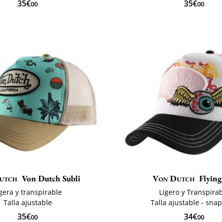
35€
35€
00
00
utch
Von Dutch Subli
Von Dutch
Flying
gera y transpirable
Ligero y Transpira
Talla ajustable
Talla ajustable - sna
35€
34€
00
00