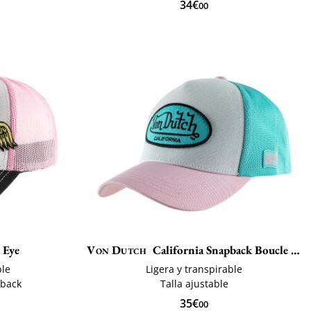
34€
00
 Eye
Von Dutch
California Snapback Boucle Lof
ble
Ligera y transpirable
pback
Talla ajustable
35€
00