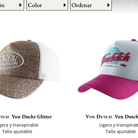
ón
Color
Ordenar
utch
Von Ducht Glitter
Von Dutch
Von Dutch
gera y transpirable
Ligera y transpira
Talla ajustable
Talla ajustable