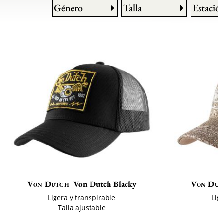
Género
Talla
Estaci
Von Dutch
Von Dutch Blacky
Von D
Ligera y transpirable
Li
Talla ajustable