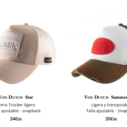
Von Dutch
Star
Von Dutch
Summer 
orra Trucker ligero
Ligera y transpira
a ajustable - snapback
Talla ajustable - Sna
34€
30€
00
00