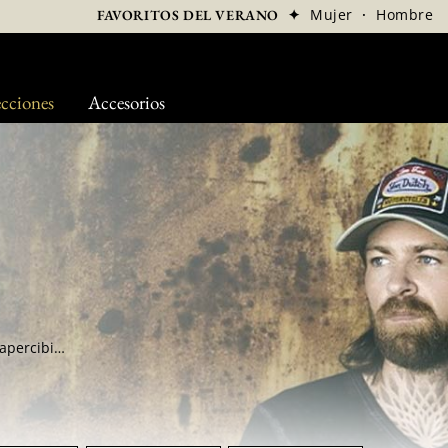
✦
Mujer
·
Hombre
FAVORITOS DEL VERANO
cciones
Accesorios
Si sus creaciones son visuales y no pasan desapercibidas, seguramente lo debe la marca a sus orígenes en el hot rod, la personalización por el pinstriping pero también a una imaginación singular. En efecto, Kenny Howard, mecánico y precursor de la kustom kulture, siempre se diferenció por su creatividad excepcional.