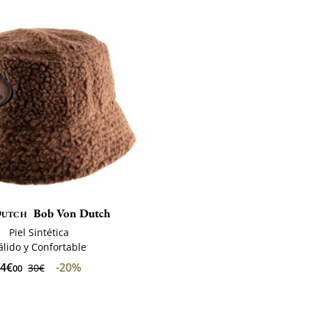
Dutch
Bob Von Dutch
Piel Sintética
álido y Confortable
4€
-20%
30€
00