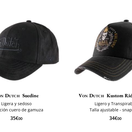
on Dutch
Suedine
Von Dutch
Kustom Rid
Ligera y sedoso
Ligero y Transpira
ación cuero de gamuza
Talla ajustable - sna
35€
34€
00
00