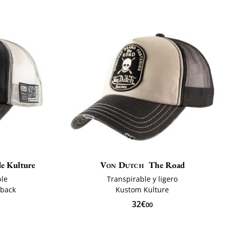
e Kulture
Von Dutch
The Road
ble
Transpirable y ligero
pback
Kustom Kulture
32€
00