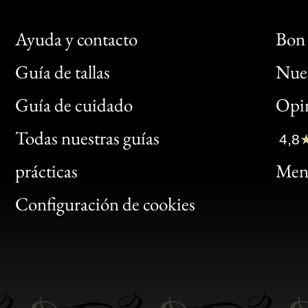
Ayuda y contacto
Bon 
Guía de tallas
Nues
Bon
Guía de cuidado
Opin
Clic
Todas nuestras guías
4,8
Bon
prácticas
Menc
Gen
Configuración de cookies