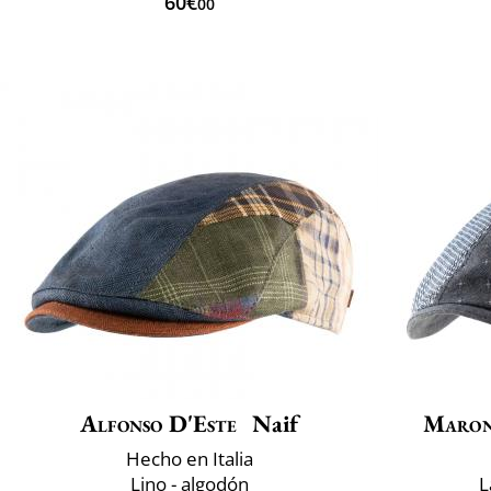
60€
00
Alfonso D'Este
Naif
Maron
Hecho en Italia
Lino - algodón
L