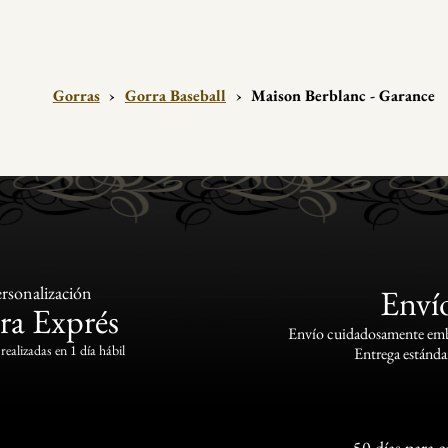
Gorras
›
Gorra Baseball
›
Maison Berblanc - Garance
rsonalización
Enví
ra Exprés
Envío cuidadosamente emba
realizadas en 1 día hábil
Entrega estándar
50 días para 