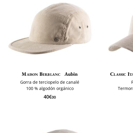
Maison Berblanc
Aubin
Classic It
Gorra de terciopelo de canalé
100 % algodón orgánico
Termorr
40€
00