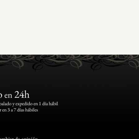
o
24h
en
lado y expedido en 1 día hábil
 en 3 a 7 días hábiles
cambiar de opinión