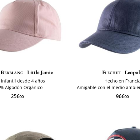
 Berblanc
Little Jamie
Flechet
Leopol
a infantil desde 4 años
Hecho en Franci
% Algodón Orgánico
Amigable con el medio ambie
25€
96€
00
00