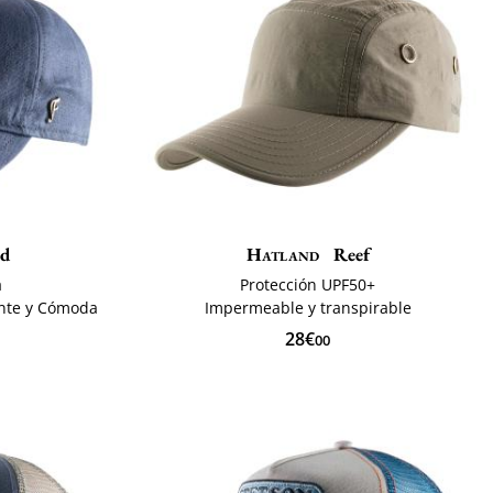
d
Hatland
Reef
a
Protección UPF50+
nte y Cómoda
Impermeable y transpirable
28€
00