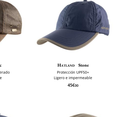
c
Hatland
Stone
cerado
Protección UPF50+
te
Ligero e impermeable
45€
00