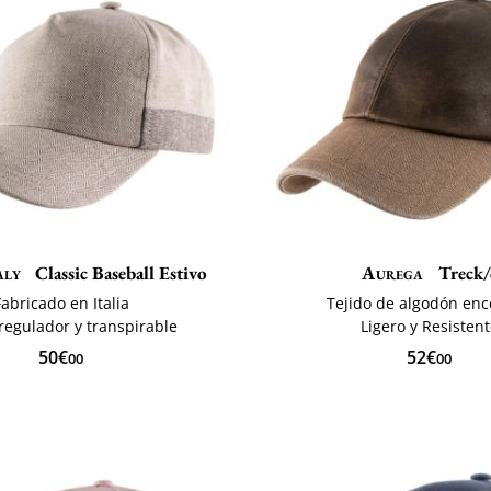
aly
Classic Baseball Estivo
Aurega
Treck/
Fabricado en Italia
Tejido de algodón en
egulador y transpirable
Ligero y Resisten
50€
52€
00
00