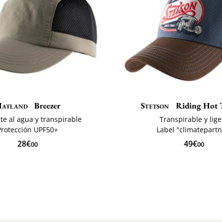
atland
Breezer
Stetson
Riding Hot 
te al agua y transpirable
Transpirable y lig
Protección UPF50+
Label "climatepartn
28€
49€
00
00