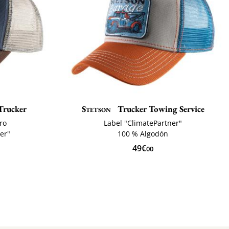
Trucker
Stetson
Trucker Towing Service
ero
Label "ClimatePartner"
er"
100 % Algodón
49€
00