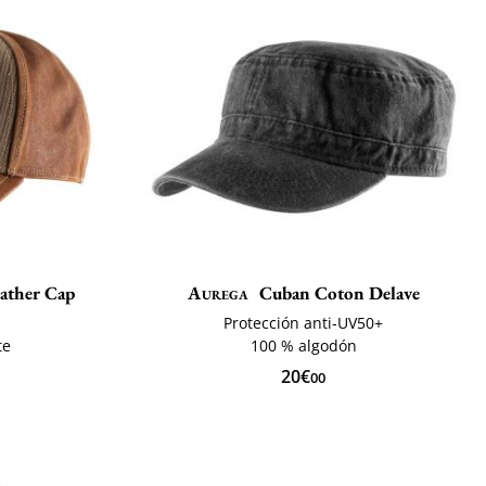
eather Cap
Aurega
Cuban Coton Delave
Protección anti-UV50+
te
100 % algodón
20€
00