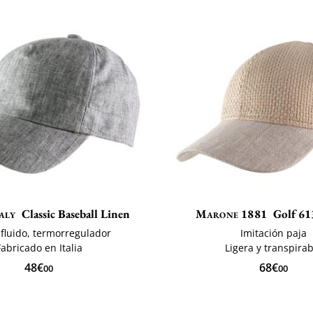
aly
Classic Baseball Linen
Marone 1881
Golf 61
 fluido, termorregulador
Imitación paja
Fabricado en Italia
Ligera y transpira
48€
68€
00
00