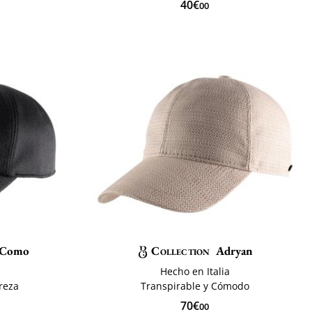
40€
00
e Como
Collection
Adryan
Hecho en Italia
ereza
Transpirable y Cómodo
70€
00