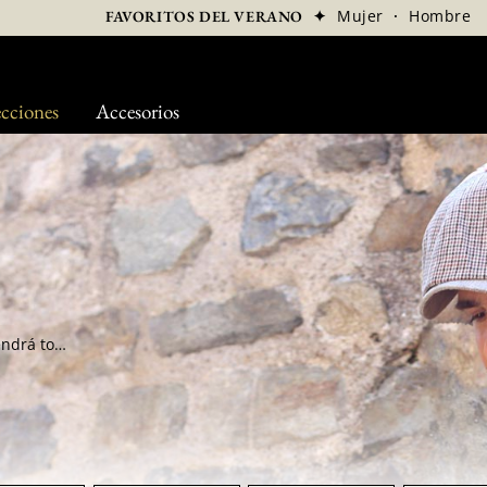
✦
Mujer
·
Hombre
FAVORITOS DEL VERANO
cciones
Accesorios
Haga la vuelta de nuestras gorras fashion y tendrá todo lo que desea. Seleccionamos con mucha precisión nuestros diseñadores para ofrecerle el mejor de las tendencias de la moda actual. En nuestra tienda online, descubrirá modelos originales y clásicos.