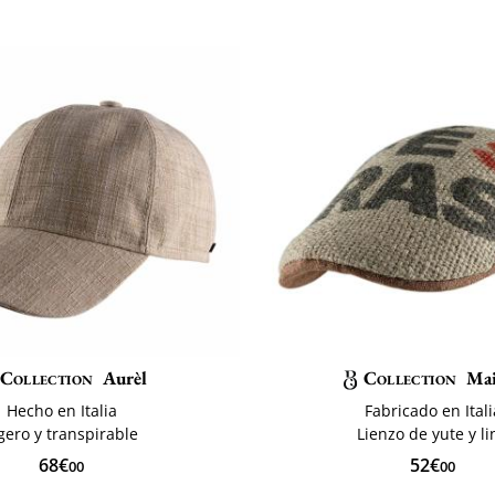
Collection
Aurèl
Collection
Ma
Hecho en Italia
Fabricado en Itali
gero y transpirable
Lienzo de yute y li
68€
52€
00
00