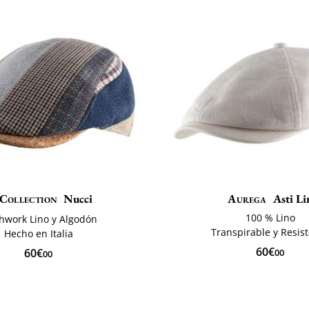
Collection
Nucci
Aurega
Asti Li
100 % Lino
hwork Lino y Algodón
Transpirable y Resis
Hecho en Italia
60€
60€
00
00