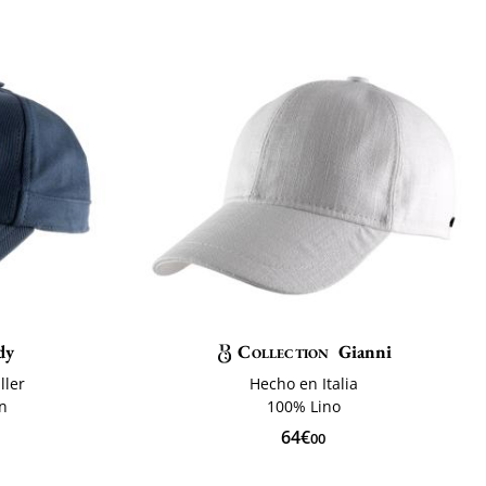
dy
Collection
Gianni
ller
Hecho en Italia
ón
100% Lino
64€
00