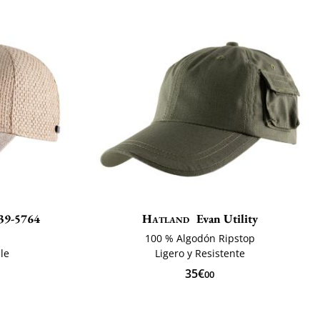
39-5764
Hatland
Evan Utility
100 % Algodón Ripstop
ble
Ligero y Resistente
35€
00