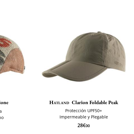
ione
Hatland
Clarion Foldable Peak
Protección UPF50+
a
Impermeable y Plegable
no
28€
00