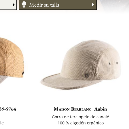
Medir su talla
Mantenimiento
Formas y Léxico
Consejo Morfo
39-5764
Maison Berblanc
Aubin
Gorra de terciopelo de canalé
ble
100 % algodón orgánico