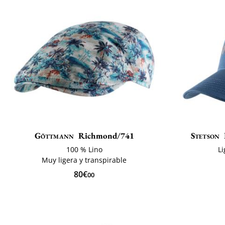
Göttmann
Richmond/741
Stetson
100 % Lino
Li
Muy ligera y transpirable
80€
00