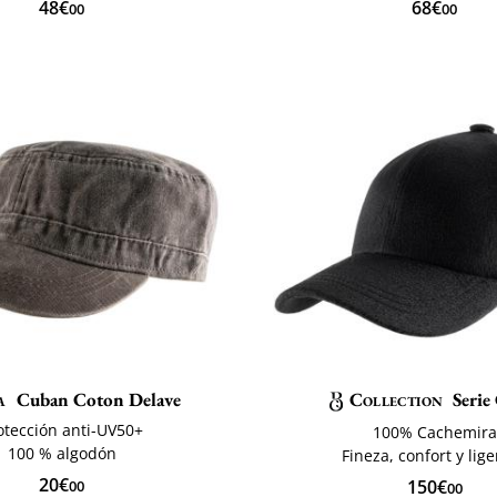
48€
68€
00
00
a
Cuban Coton Delave
Collection
Seri
otección anti-UV50+
100% Cachemira
100 % algodón
Fineza, confort y lig
20€
150€
00
00