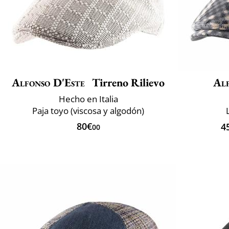
Alfonso D'Este
Tirreno Rilievo
Alf
Hecho en Italia
Paja toyo (viscosa y algodón)
80€
4
00