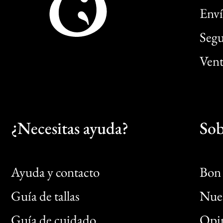
Enví
Segu
Vent
¿Necesitas ayuda?
Sob
Ayuda y contacto
Bon 
Guía de tallas
Nues
Bon
Guía de cuidado
Opin