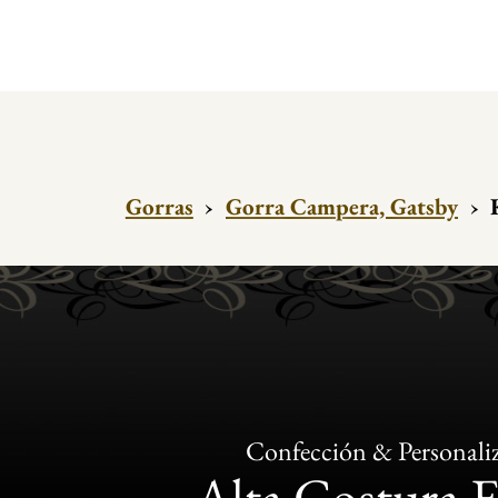
Gorras
›
Gorra Campera, Gatsby
›
Confección & Personali
Alta Costura 