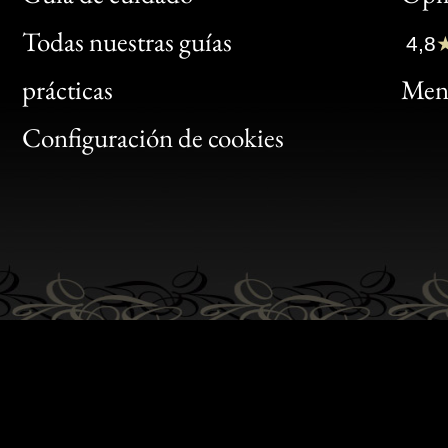
Clic
Todas nuestras guías
4,8
Bon
prácticas
Menc
Gen
Configuración de cookies