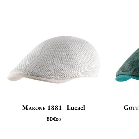
Marone 1881
Lucael
Gött
80€
00