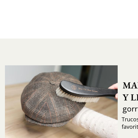
MA
Y 
gor
Trucos
favori