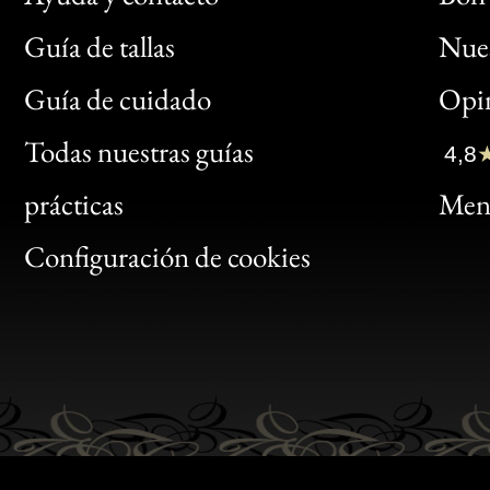
Guía de tallas
Nues
Bon
Guía de cuidado
Opin
Clic
Todas nuestras guías
4,8
Bon
prácticas
Menc
Gen
Configuración de cookies