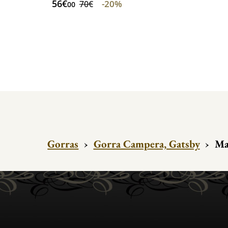
56€
-20%
70€
00
Gorras
›
Gorra Campera, Gatsby
›
Ma