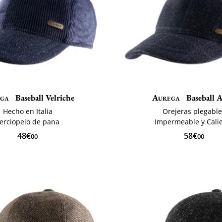
ga
Baseball Velriche
Aurega
Baseball A
Hecho en Italia
Orejeras plegabl
erciopelo de pana
Impermeable y Cali
48€
58€
00
00