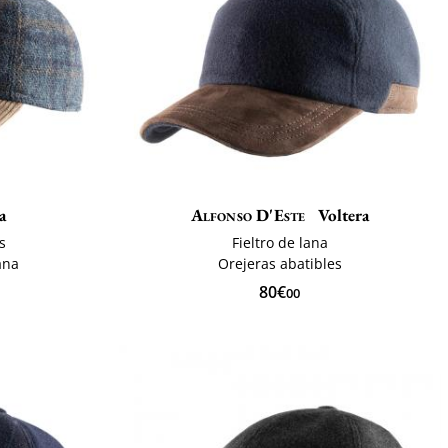
a
Alfonso D'Este
Voltera
s
Fieltro de lana
ana
Orejeras abatibles
80€
00