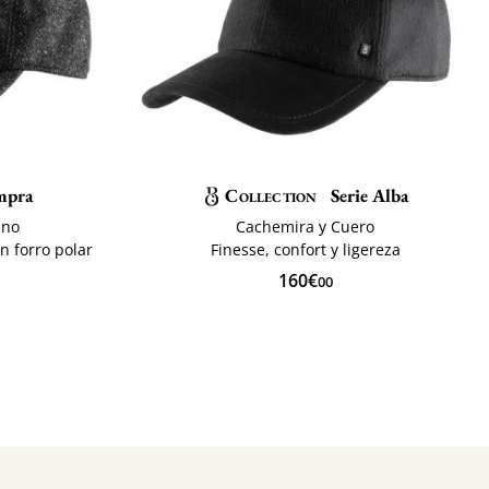
mpra
Collection
Serie Alba
ino
Cachemira y Cuero
n forro polar
Finesse, confort y ligereza
160€
00