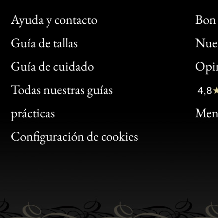
Ayuda y contacto
Bon 
Guía de tallas
Nues
Bon
Guía de cuidado
Opin
Clic
Todas nuestras guías
4,8
Bon
prácticas
Menc
Gen
Configuración de cookies