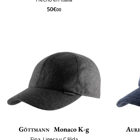
50€
00
Göttmann
Monaco K-g
Aur
Fina, Ligera y Cálida