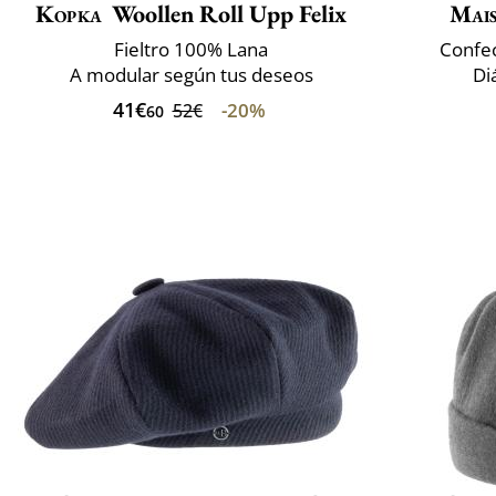
Kopka
Woollen Roll Upp Felix
Mai
Fieltro 100% Lana
Confec
A modular según tus deseos
Di
41€
-20%
52€
60