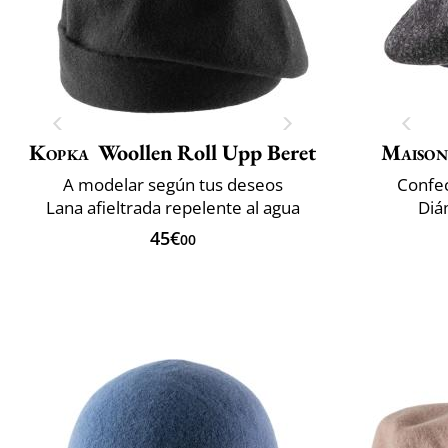
Kopka
Woollen Roll Upp Beret
Maison
A modelar según tus deseos
Confec
Lana afieltrada repelente al agua
Diá
45€
00