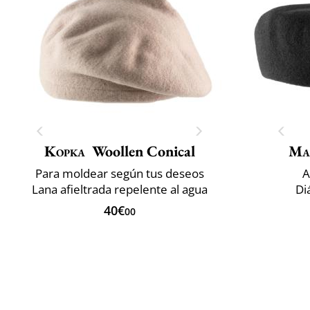
Kopka
Woollen Conical
Ma
Para moldear según tus deseos
A
Lana afieltrada repelente al agua
Di
40€
00