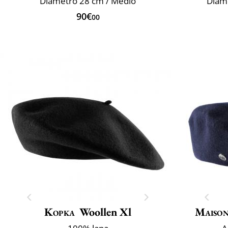
Diámetro 28 cm / Medio
Diám
90€
00
Kopka
Woollen Xl
Maison