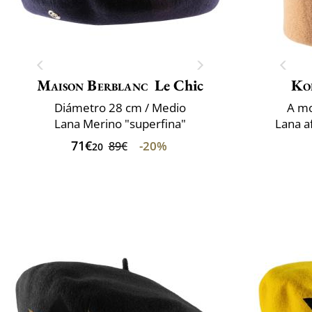
Maison Berblanc
Le Chic
Ko
Diámetro 28 cm / Medio
A mo
Lana Merino "superfina"
Lana a
71€
-20%
89€
20