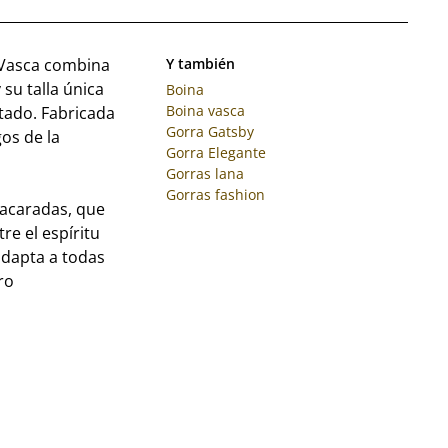
a Vasca combina
Y también
su talla única
Boina
Boina vasca
tado. Fabricada
Gorra Gatsby
os de la
Gorra Elegante
Gorras lana
Gorras fashion
nacaradas, que
re el espíritu
adapta a todas
ro