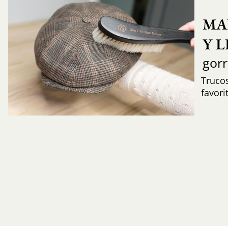
MA
Y 
gor
Trucos
favori