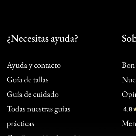
¿Necesitas ayuda?
Sob
Ayuda y contacto
Bon 
Guía de tallas
Nues
Bon
Guía de cuidado
Opin
Clic
Todas nuestras guías
4,8
Bon
prácticas
Menc