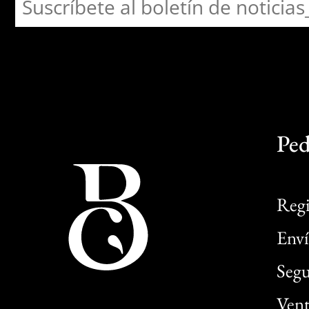
Ped
Regi
Enví
Segu
Vent