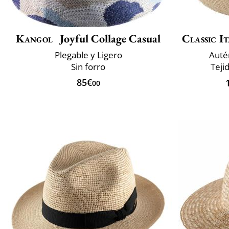
Kangol
Joyful Collage Casual
Classic It
Plegable y Ligero
Auté
Sin forro
Teji
85€
00