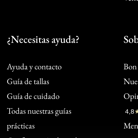
¿Necesitas ayuda?
Sob
Ayuda y contacto
Bon 
Guía de tallas
Nues
Bon
Guía de cuidado
Opin
Clic
Todas nuestras guías
4,8
Bon
prácticas
Menc