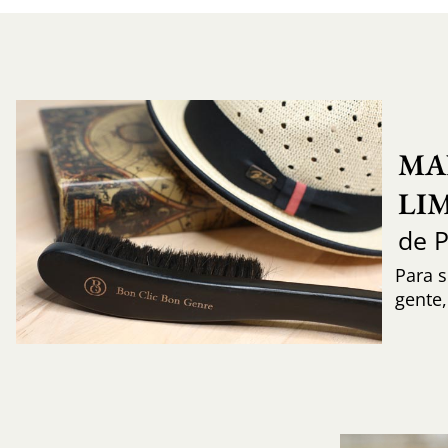
MA
LI
de 
Para s
gente