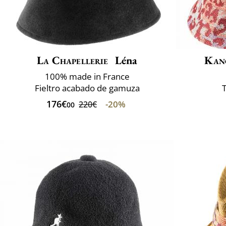
La Chapellerie
Léna
Kan
100% made in France
Fieltro acabado de gamuza
T
176€
-20%
220€
00