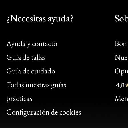
¿Necesitas ayuda?
Sob
Ayuda y contacto
Bon 
Guía de tallas
Nues
Bon
Guía de cuidado
Opin
Clic
Todas nuestras guías
4,8
Bon
prácticas
Menc
Gen
Configuración de cookies