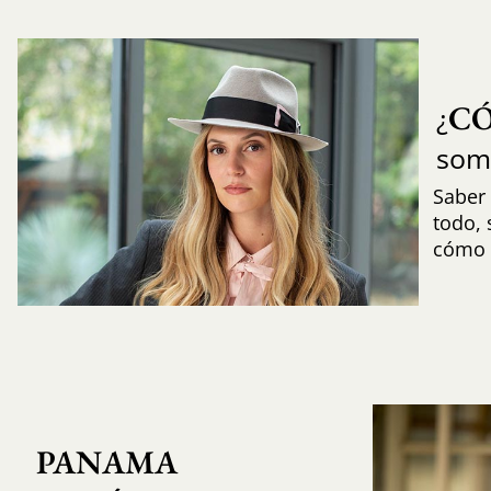
C
¿
som
Saber 
todo,
cómo i
PANAMA 