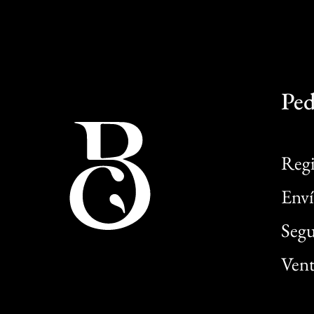
Ped
Regi
Enví
Segu
Vent