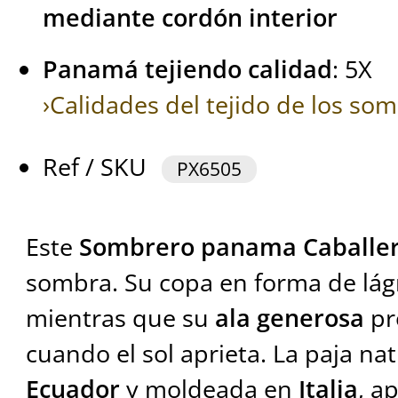
mediante cordón interior
Panamá tejiendo calidad
: 5X
›Calidades del tejido de los s
Ref / SKU
PX6505
Este
Sombrero panama Caballe
sombra. Su copa en forma de lágr
mientras que su
ala generosa
pr
cuando el sol aprieta. La paja na
Ecuador
y moldeada en
Italia
, a