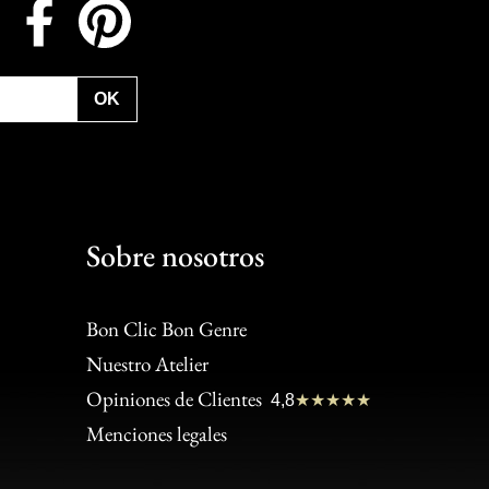
Instagram
Facebook
Pinterest
OK
Sobre nosotros
Bon Clic Bon Genre
Nuestro Atelier
Bon
4.90
/
5
Opiniones de Clientes
4,8
★★★★★
Clic
(
206
)
Menciones legales
Bon