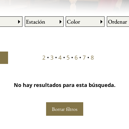
Estación
Color
Ordenar
2
•
3
•
4
•
5
•
6
•
7
•
8
R
No hay resultados para esta búsqueda.
Borrar filtros