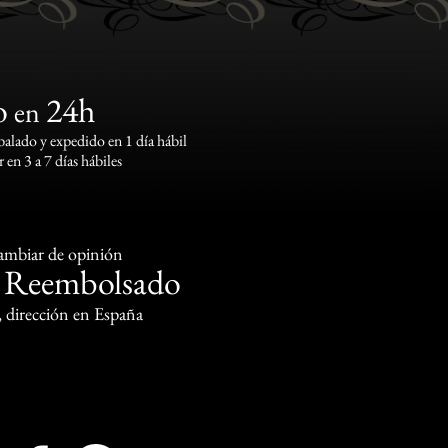
o
24h
en
lado y expedido en 1 día hábil
 en 3 a 7 días hábiles
cambiar de opinión
Reembolsado
o
, dirección en España