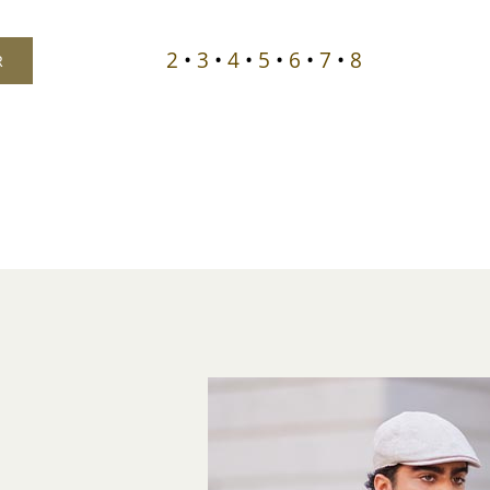
2
•
3
•
4
•
5
•
6
•
7
•
8
R