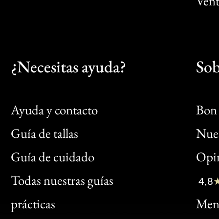
Vent
¿Necesitas ayuda?
Sob
Ayuda y contacto
Bon 
Guía de tallas
Nues
Bon
Guía de cuidado
Opin
Clic
Todas nuestras guías
4,8
Bon
prácticas
Menc