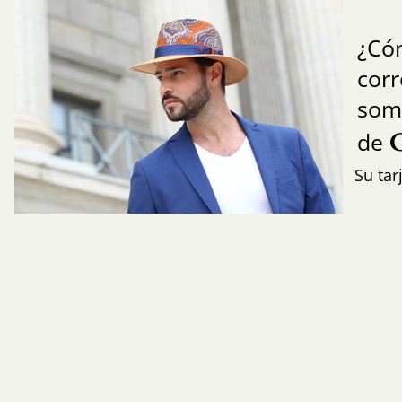
¿Có
cor
som
de
Su tar