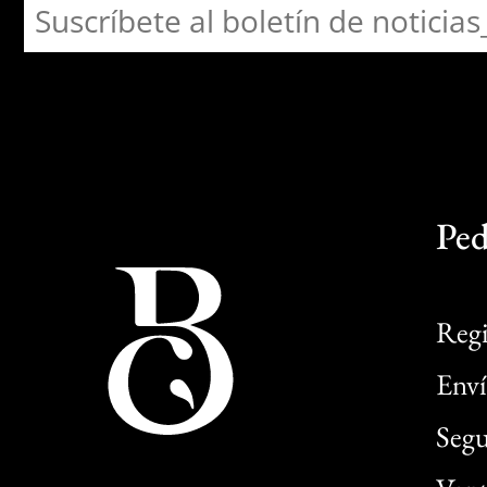
Ped
Regi
Enví
Segu