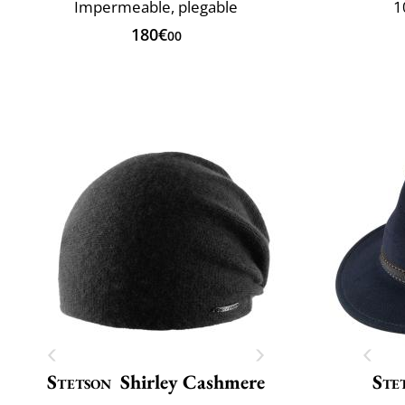
Impermeable, plegable
1
180€
00
Stetson
Shirley Cashmere
Ste