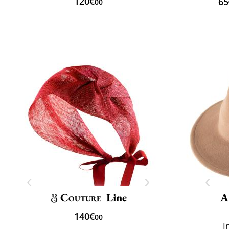
120€
65
00
Couture
Line
A
140€
00
I