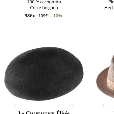
100 % cachemira
Pl
Corte holgado
Hech
98€
-10%
109€
10
La Chapellerie
Élisée