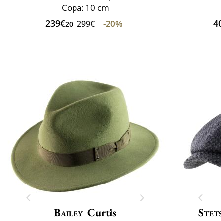
Copa: 10 cm
239€
4
-20%
299€
20
Bailey
Curtis
Stet