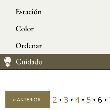
Estación
Color
Ordenar
Medir su talla
Cuidado
2
•
3
•
4
•
5
• 6 •
‹‹ ANTERIOR