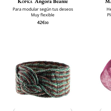
Kopka
Angora Beanie
M
Para modular según tus deseos
He
Muy flexible
P
42€
00