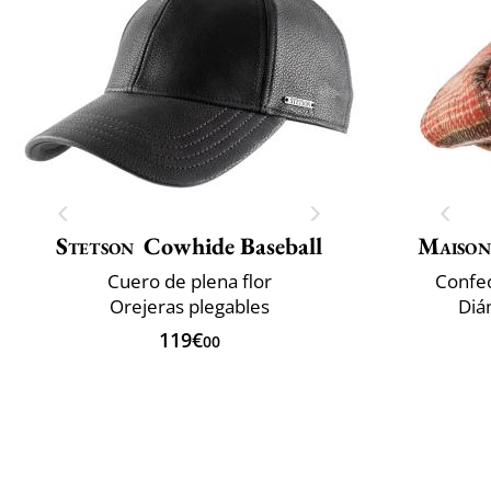
Stetson
Cowhide Baseball
Maison
Cuero de plena flor
Confec
Orejeras plegables
Diá
119€
00