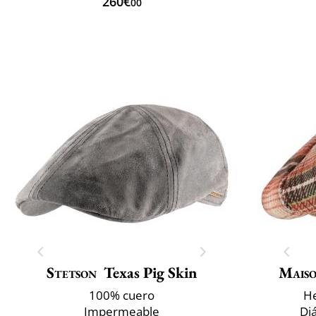
260€
00
Stetson
Texas Pig Skin
Maiso
100% cuero
He
Impermeable
Di