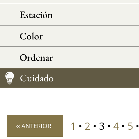
Estación
Color
Ordenar
Medir su talla
Cuidado
1
•
2
• 3 •
4
•
5
‹‹ ANTERIOR