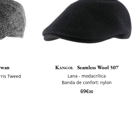
rwan
Kangol
Seamless Wool 507
Lana - modacrílica
arris Tweed
Banda de confort: nylon
69€
00