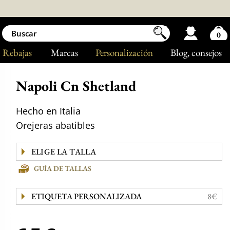
0
Rebajas
Marcas
Personalización
Blog
, consejos
Napoli Cn Shetland
Hecho en Italia
Orejeras abatibles
GUÍA DE TALLAS
ETIQUETA PERSONALIZADA
8€