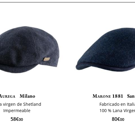
Aurega
Milano
Marone 1881
San
a virgen de Shetland
Fabricado en Itali
Impermeable
100 % Lana Virge
58€
80€
00
00