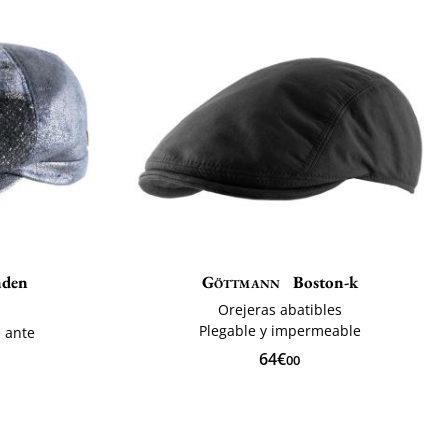
nden
Göttmann
Boston-k
Orejeras abatibles
Plegable y impermeable
e ante
64€
00