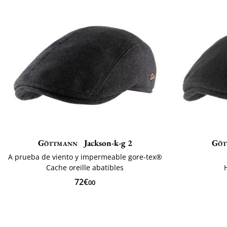
Göttmann
Jackson-k-g 2
Göt
A prueba de viento y impermeable gore-tex®
Cache oreille abatibles
72€
00