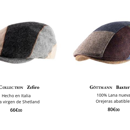
Collection
Zefiro
Göttmann
Baxter
100% Lana nuev
Hecho en Italia
Orejeras abatible
a virgen de Shetland
80€
66€
00
00