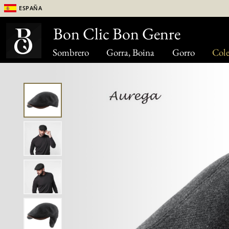
España
Bon Clic Bon Genre
Sombrero
Gorra, Boina
Gorro
Cole