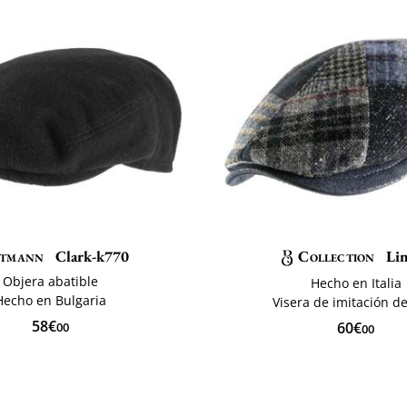
tmann
Clark-k770
Collection
Li
Objera abatible
Hecho en Italia
Hecho en Bulgaria
Visera de imitación d
58€
60€
00
00