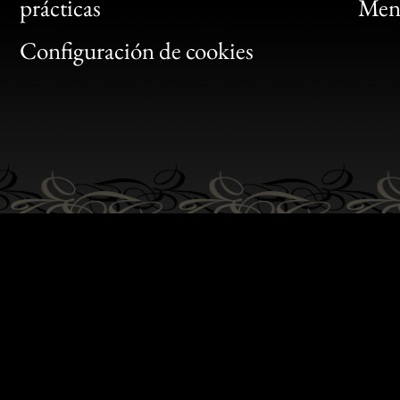
Bon
prácticas
Menc
Gen
Configuración de cookies