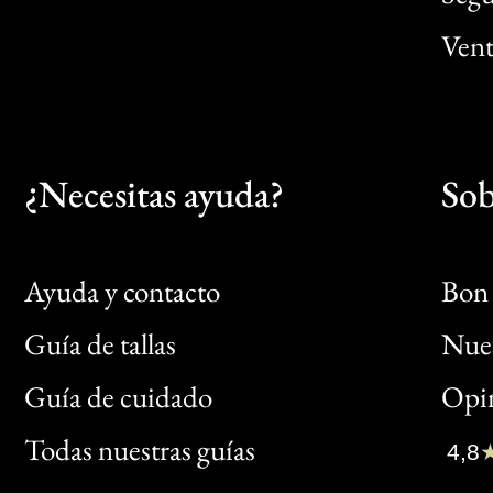
Vent
¿Necesitas ayuda?
Sob
Ayuda y contacto
Bon 
Guía de tallas
Nues
Bon
Guía de cuidado
Opin
Clic
Todas nuestras guías
4,8