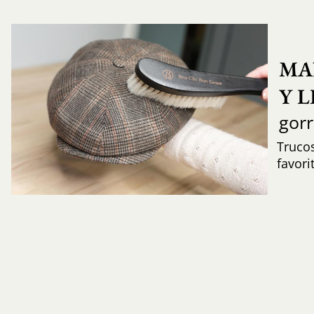
MA
Y 
gor
Trucos
favori