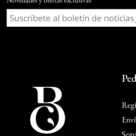
Ped
Regi
Enví
Segu