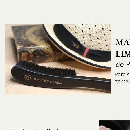
MA
LI
de 
Para s
gente