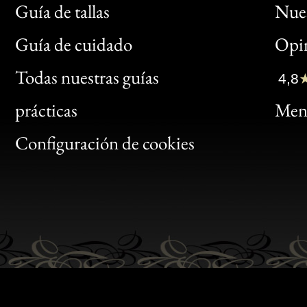
Guía de tallas
Nues
Bon
Guía de cuidado
Opin
Clic
Todas nuestras guías
4,8
Bon
prácticas
Menc
Gen
Configuración de cookies