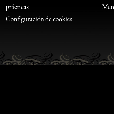
Bon
prácticas
Menc
Gen
Configuración de cookies