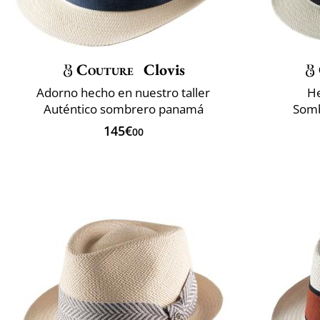
Couture
Clovis
Adorno hecho en nuestro taller
He
Auténtico sombrero panamá
Somb
145€
00