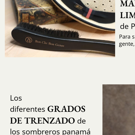
MA
LI
de 
Para s
gente
Los
GRADOS 
diferentes
DE TRENZADO
de
los sombreros panamá