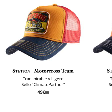
Stetson
Motorcross Team
S
Transpirable y Ligero
T
Sello "ClimatePartner"
S
49€
00