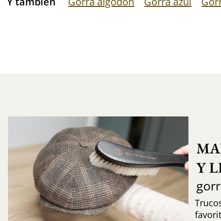
Y también
Gorra algodón
Gorra azul
Gorr
MA
Y 
gor
Trucos
favori