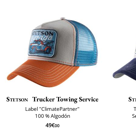
Stetson
Trucker Towing Service
St
Label "ClimatePartner"
T
100 % Algodón
S
49€
00