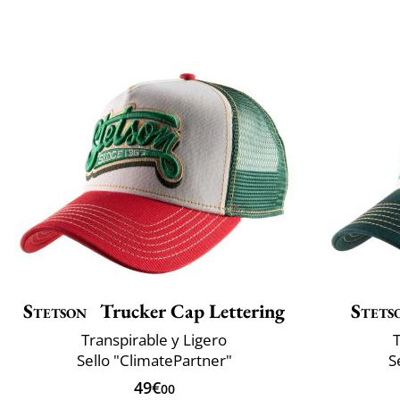
Stetson
Trucker Cap Lettering
Stets
Transpirable y Ligero
T
Sello "ClimatePartner"
S
49€
00