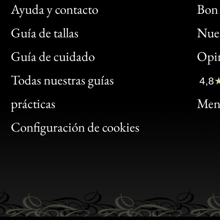
Ayuda y contacto
Bon 
Guía de tallas
Nues
Bon
Guía de cuidado
Opin
Clic
Todas nuestras guías
4,8
Bon
prácticas
Menc
Gen
Configuración de cookies