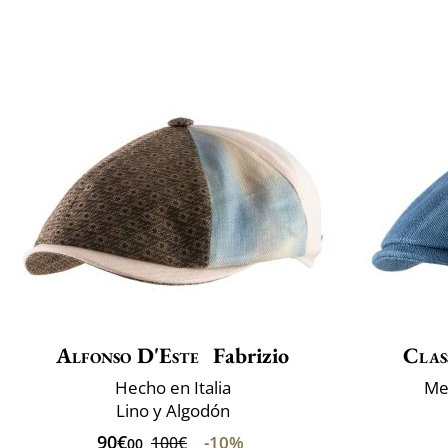
Alfonso D'Este
Fabrizio
Clas
Hecho en Italia
Mez
Lino y Algodón
90€
-10%
100€
00