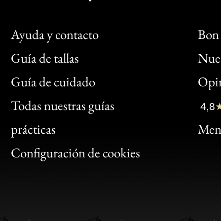
Ayuda y contacto
Bon 
Guía de tallas
Nues
Bon
Guía de cuidado
Opin
Clic
Todas nuestras guías
4,8
Bon
prácticas
Menc
Gen
Configuración de cookies