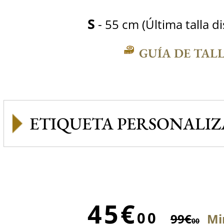
S
- 55 cm (Última talla d
GUÍA DE TAL
ETIQUETA PERSONALI
45€
00
99€
Mi
00