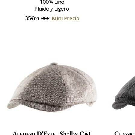
100% Lino
Fluido y Ligero
35€
Mini Precio
90€
00
Alfonso D'Este
Shelby C41
Classic