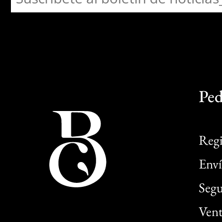
Ped
Regi
Enví
Segu
Vent