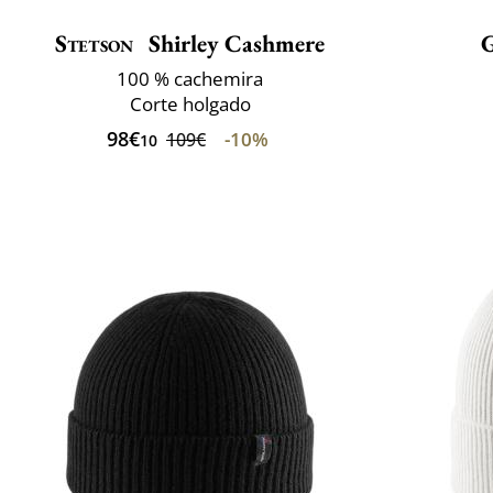
Stetson
Shirley Cashmere
100 % cachemira
Corte holgado
98€
-10%
109€
10