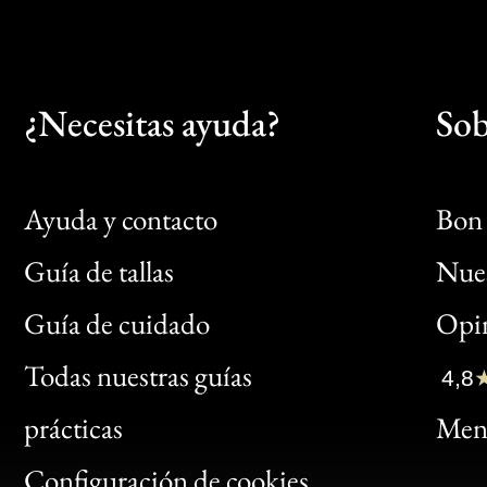
¿Necesitas ayuda?
Sob
Ayuda y contacto
Bon 
Guía de tallas
Nues
Bon
Guía de cuidado
Opin
Clic
Todas nuestras guías
4,8
Bon
prácticas
Menc
Gen
Configuración de cookies