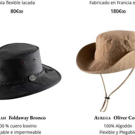
Ala flexible lacada
Fabricado en Francia e 
80€
180€
00
00
mah
Foldaway Bronco
Aurega
Oliver C
00 % cuero bovino
100% Algodón
gable e impermeable
Flexible y Plegabl