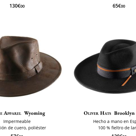
130€
65€
00
00
ie Apparel
Wyoming
Oliver Hats
Brooklyn 
Impermeable
Hecho a mano en Es
ión de cuero, poliéster
100 % fieltro de la