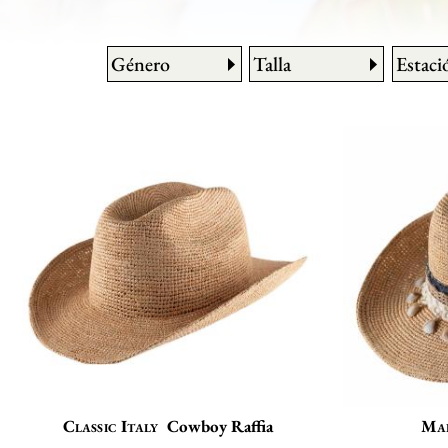
Género
Talla
Estaci
Classic Italy
Cowboy Raffia
Mai