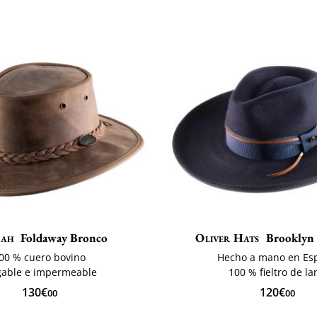
mah
Foldaway Bronco
Oliver Hats
Brooklyn 
00 % cuero bovino
Hecho a mano en Es
gable e impermeable
100 % fieltro de la
130€
120€
00
00