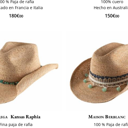
00 % Paja de rafia
100% cuero
cado en Francia e Italia
Hecho en Austral
180€
150€
00
00
ega
Kansas Raphia
Maison Berblanc
Fina paja de rafia
100 % Paja de raf