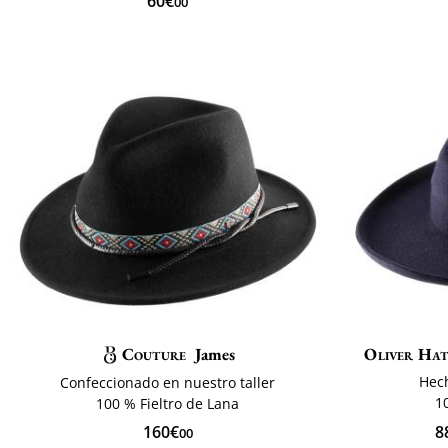
60€
00
Couture
James
Oliver Hat
Hec
Confeccionado en nuestro taller
1
100 % Fieltro de Lana
8
160€
00