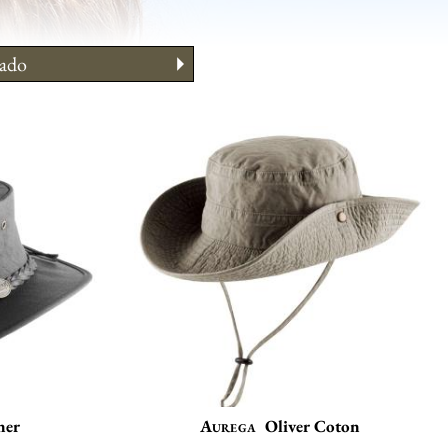
ado
 llevarlo
 su talla
ner
Aurega
Oliver Coton