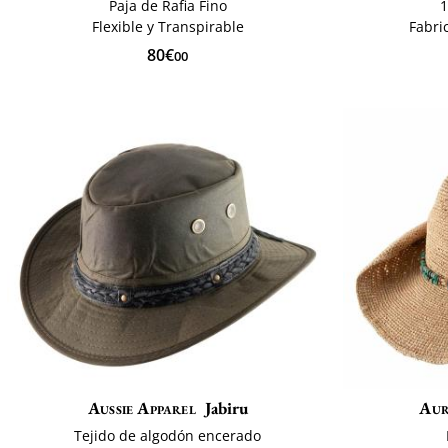
Paja de Rafia Fino
1
Flexible y Transpirable
Fabri
80€
00
Aussie Apparel
Jabiru
Aur
Tejido de algodón encerado