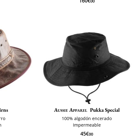
160€
00
irns
Aussie Apparel
Pukka Special
rro
100% algodón encerado
n
Impermeable
45€
00