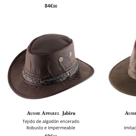
84€
00
Aussie Apparel
Jabiru
Auss
Tejido de algodón encerado
Robusto e Impermeable
Imitac