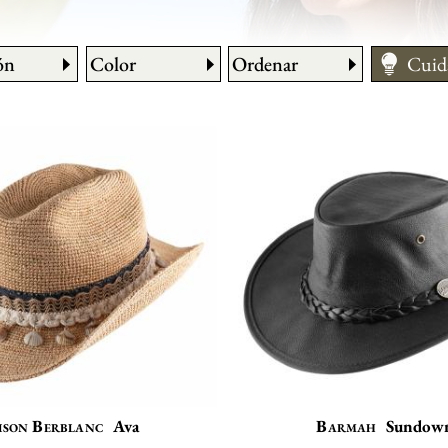
ón
Color
Ordenar
Cuid
Cómo
Medir
son Berblanc
Ava
Barmah
Sundow