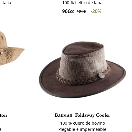
Italia
100 % fieltro de lana
96€
-20%
120€
00
oton
Barmah
Foldaway Cooler
100 % cuero de bovino
e
Plegable e impermeable