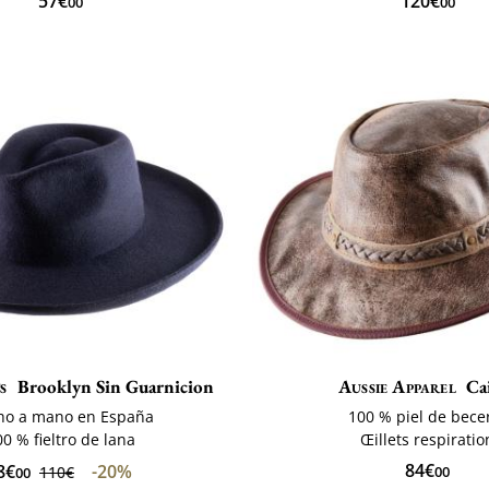
57€
120€
00
00
s
Brooklyn Sin Guarnicion
Aussie Apparel
Ca
ho a mano en España
100 % piel de bece
00 % fieltro de lana
Œillets respiratio
84€
8€
-20%
110€
00
00