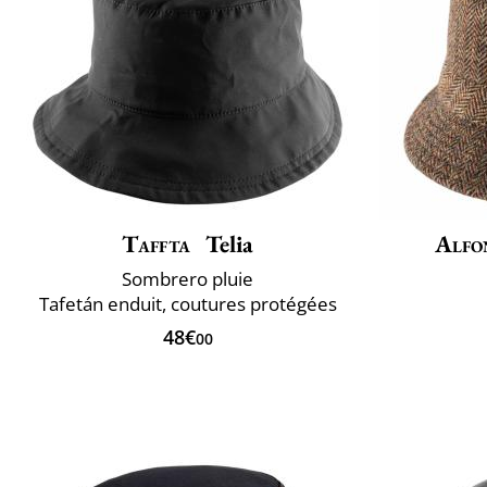
Taffta
Telia
Alfo
Sombrero pluie
Tafetán enduit, coutures protégées
48€
00