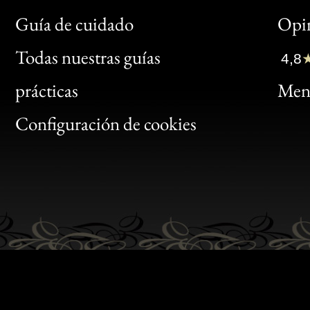
Bon
Guía de cuidado
Opin
Clic
Todas nuestras guías
4,8
Bon
prácticas
Menc
Gen
Configuración de cookies