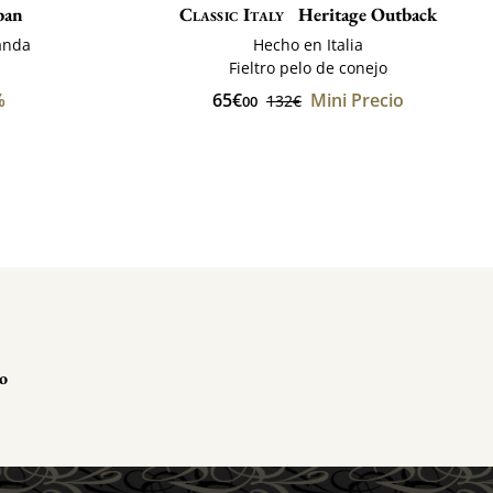
ban
Classic Italy
Heritage Outback
anda
Hecho en Italia
Fieltro pelo de conejo
%
65€
Mini Precio
132€
00
co