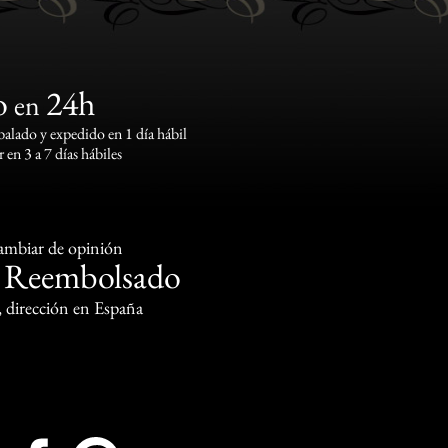
o
24h
en
lado y expedido en 1 día hábil
 en 3 a 7 días hábiles
cambiar de opinión
Reembolsado
o
, dirección en España
Instagram
Facebook
Pinterest