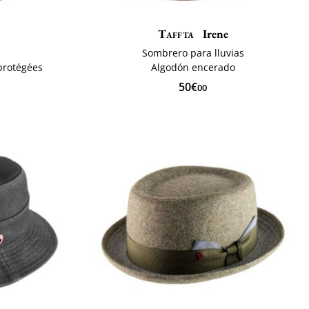
Taffta
Irene
Sombrero para lluvias
protégées
Algodón encerado
50€
00