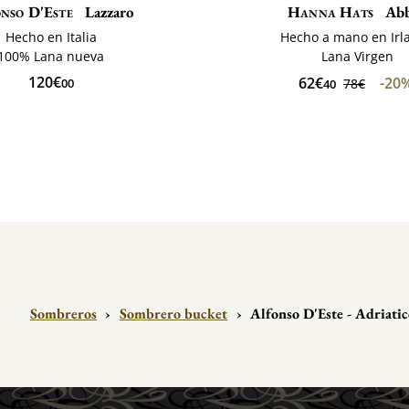
nso D'Este
Lazzaro
Hanna Hats
Ab
Hecho en Italia
Hecho a mano en Irl
100% Lana nueva
Lana Virgen
120€
62€
-20
00
78€
40
Sombreros
›
Sombrero bucket
›
Alfonso D'Este - Adriati