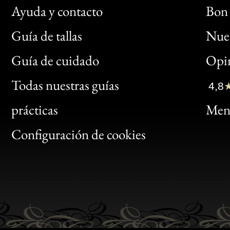
Ayuda y contacto
Bon 
Guía de tallas
Nues
Bon
Guía de cuidado
Opin
Clic
Todas nuestras guías
4,8
Bon
prácticas
Menc
Gen
Configuración de cookies