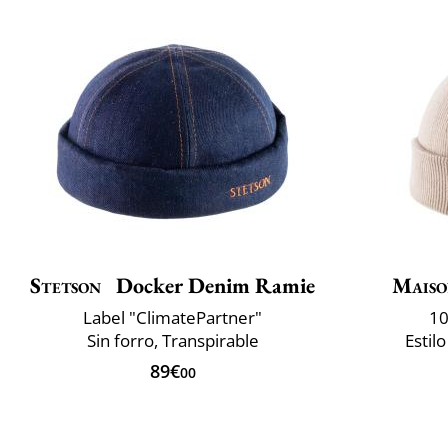
Stetson
Docker Denim Ramie
Maiso
Label "ClimatePartner"
10
Sin forro, Transpirable
Estil
89€
00