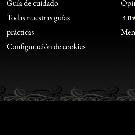
Bon
Guía de cuidado
Opin
Clic
Todas nuestras guías
4,8
Bon
prácticas
Menc
Gen
Configuración de cookies