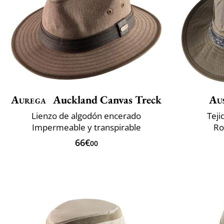
Aurega
Auckland Canvas Treck
Aus
Lienzo de algodón encerado
Teji
Impermeable y transpirable
Ro
66€
00