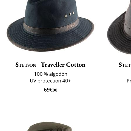
Stetson
Traveller Cotton
Stet
100 % algodón
UV protection 40+
P
69€
00