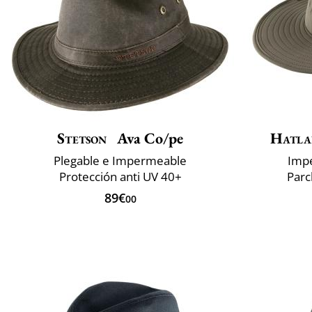
Stetson
Ava Co/pe
Hatla
Plegable e Impermeable
Impe
Protección anti UV 40+
Parc
89€
00