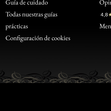
Bon
Guía de cuidado
Opin
Clic
Todas nuestras guías
4,8
Bon
prácticas
Menc
Gen
Configuración de cookies