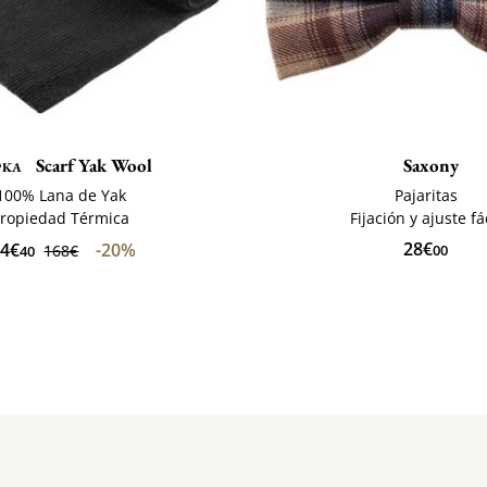
pka
Scarf Yak Wool
Saxony
100% Lana de Yak
Pajaritas
ropiedad Térmica
Fijación y ajuste fá
28€
34€
-20%
168€
00
40