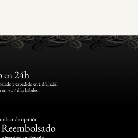
o
24h
en
lado y expedido en 1 día hábil
 en 3 a 7 días hábiles
cambiar de opinión
Reembolsado
o
, dirección en España