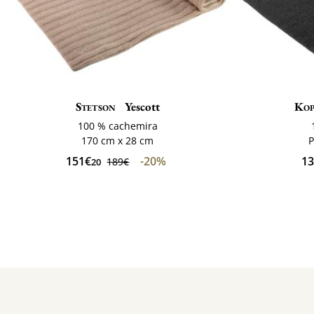
Stetson
Yescott
Ko
100 % cachemira
170 cm x 28 cm
P
151€
-20%
1
189€
20