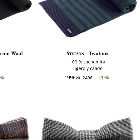
erino Wool
Stetson
Twotone
100 % cachemira
Ligero y cálido
0%
199€
-20%
249€
20