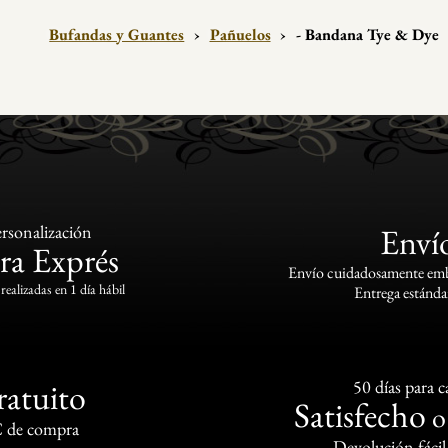
Bufandas y Guantes
›
Pañuelos
›
- Bandana Tye & Dye
rsonalización
Enví
ra Exprés
Envío cuidadosamente emba
realizadas en 1 día hábil
Entrega estándar
ratuito
50 días para 
Satisfecho
€ de compra
Devolución fácil