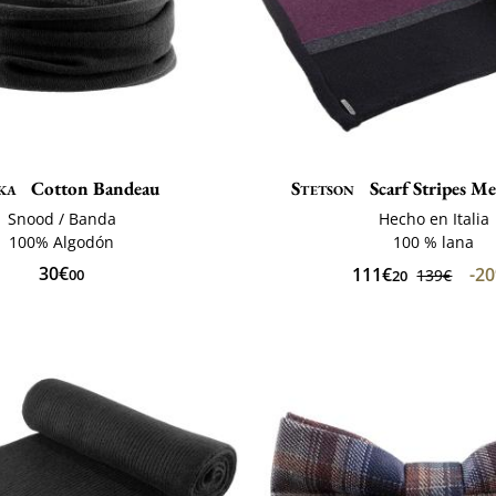
ka
Cotton Bandeau
Stetson
Scarf Stripes M
Snood / Banda
Hecho en Italia
100% Algodón
100 % lana
30€
111€
-2
00
139€
20