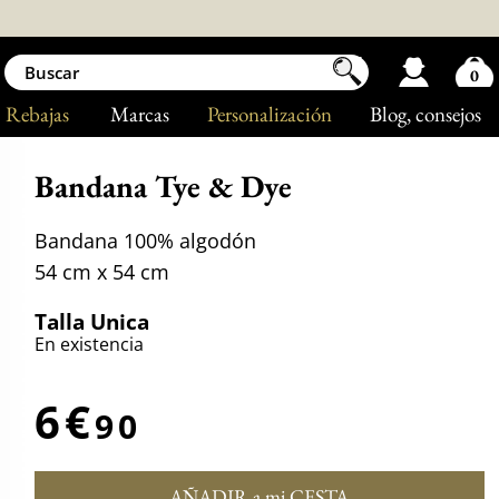
0
Rebajas
Marcas
Personalización
Blog
, consejos
Bandana Tye & Dye
Bandana 100% algodón
54 cm x 54 cm
Talla Unica
En existencia
6€
90
AÑADIR a mi CESTA