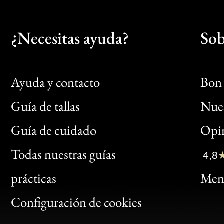
¿Necesitas ayuda?
Sob
Ayuda y contacto
Bon 
Guía de tallas
Nues
Bon
Guía de cuidado
Opin
Clic
Todas nuestras guías
4,8
Bon
prácticas
Menc
Gen
Configuración de cookies