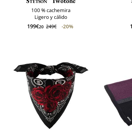
Stetson
Twotone
100 % cachemira
Ligero y cálido
199€
-20%
249€
20