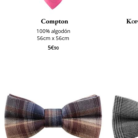
Compton
Kop
100% algodón
56cm x 56cm
5€
90