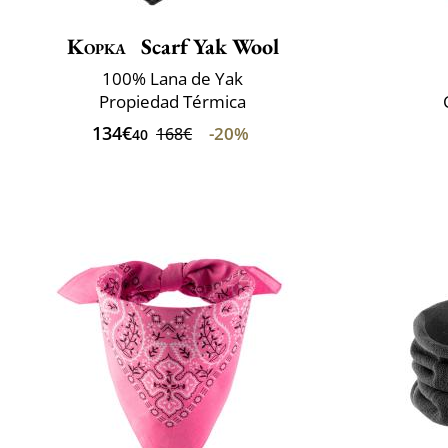
Kopka
Scarf Yak Wool
100% Lana de Yak
Propiedad Térmica
134€
-20%
168€
40