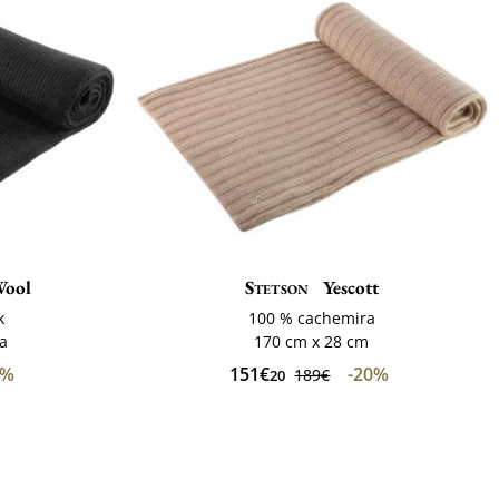
Wool
Stetson
Yescott
k
100 % cachemira
ca
170 cm x 28 cm
0%
151€
-20%
189€
20