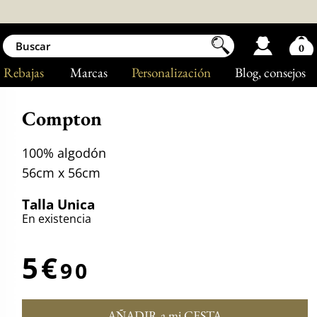
0
Rebajas
Marcas
Personalización
Blog
, consejos
Compton
100% algodón
56cm x 56cm
Talla Unica
En existencia
5€
90
AÑADIR a mi CESTA