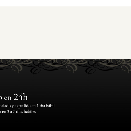
o
24h
en
lado y expedido en 1 día hábil
 en 3 a 7 días hábiles