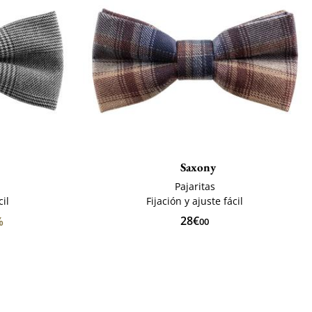
Saxony
Pajaritas
cil
Fijación y ajuste fácil
28€
%
00