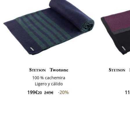
Stetson
Twotone
Stetson
100 % cachemira
Ligero y cálido
199€
-20%
1
249€
20