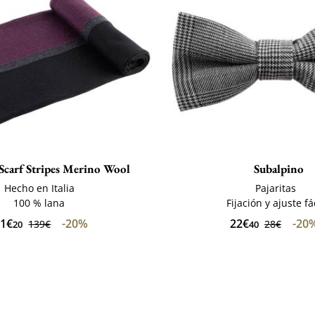
Scarf Stripes Merino Wool
Subalpino
Hecho en Italia
Pajaritas
100 % lana
Fijación y ajuste fá
11€
-20%
22€
-20
139€
28€
20
40