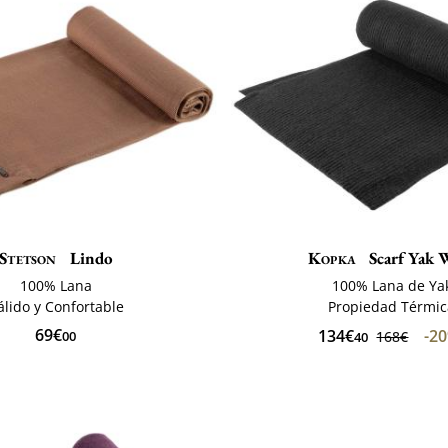
Stetson
Lindo
Kopka
Scarf Yak 
100% Lana
100% Lana de Ya
álido y Confortable
Propiedad Térmi
69€
134€
-2
00
168€
40