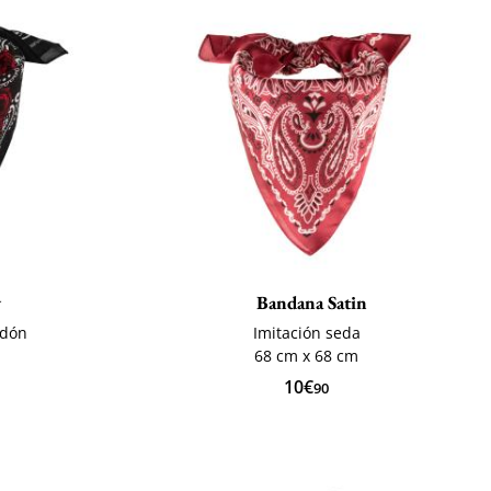
y
Bandana Satin
odón
Imitación seda
68 cm x 68 cm
10€
90