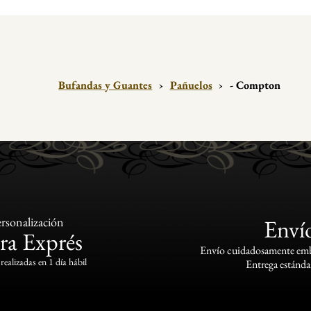
Bufandas y Guantes
›
Pañuelos
›
- Compton
rsonalización
Enví
ra Exprés
Envío cuidadosamente emba
realizadas en 1 día hábil
Entrega estándar