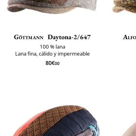
Göttmann
Daytona-2/647
Alfo
100 % lana
Lana fina, cálido y impermeable
80€
00