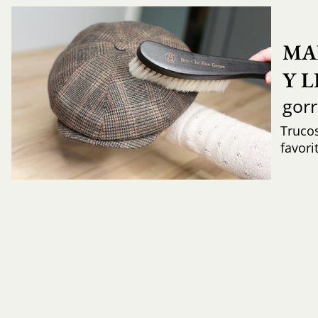
MA
Y 
gor
Trucos
favori