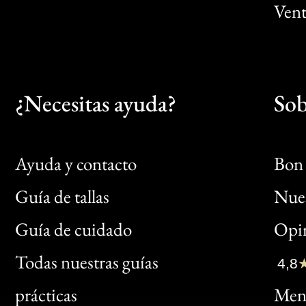
Vent
¿Necesitas ayuda?
Sob
Ayuda y contacto
Bon 
Guía de tallas
Nues
Bon
Guía de cuidado
Opin
Clic
Todas nuestras guías
4,8
Bon
prácticas
Menc