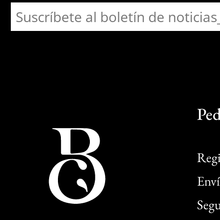
Ped
Regi
Enví
Segu