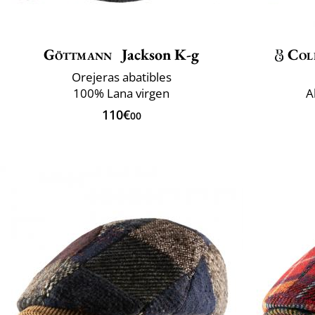
Göttmann
Jackson K-g
Col
Orejeras abatibles
100% Lana virgen
A
110€
00